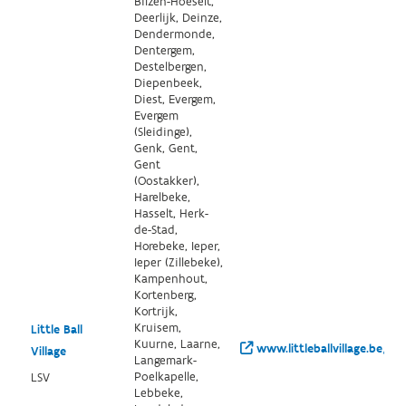
Bilzen-Hoeselt,
Deerlijk, Deinze,
Dendermonde,
Dentergem,
Destelbergen,
Diepenbeek,
Diest, Evergem,
Evergem
(Sleidinge),
Genk, Gent,
Gent
(Oostakker),
Harelbeke,
Hasselt, Herk-
de-Stad,
Horebeke, Ieper,
Ieper (Zillebeke),
Kampenhout,
Kortenberg,
Kortrijk,
Kruisem,
Little Ball
Kuurne, Laarne,
www.littleballvillage.be/
Village
Langemark-
Poelkapelle,
LSV
Lebbeke,