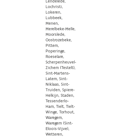
Lendelede,
Lochristi,
Lokeren,
Lubbeek,
Menen,
Merelbeke-Melle,
Moorslede,
Oostrozebeke,
Pittem,
Poperinge,
Roeselare,
Scherpenheuvel-
Zichem (Testelt),
Sint-Martens-
Latem, Sint-
Niklaas, Sint-
Truiden, Spiere-
Helkijn, Staden,
Tessenderlo-
Ham, Tielt, Tielt-
Winge, Torhout,
Waregem,
Waregem (Sint-
Eloois-Vijve),
Wetteren,