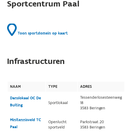
Sportcentrum Paal
Toon sportdomein op kaart
Infrastructuren
NAAM
TYPE
ADRES
Tessenderlosesteenweg
Danslokaal OC De
Sportlokaal
18
Buiting
3583 Beringen
Minitennisveld TC
Openlucht
Parkstraat 20
Paal
sportveld
3583 Beringen