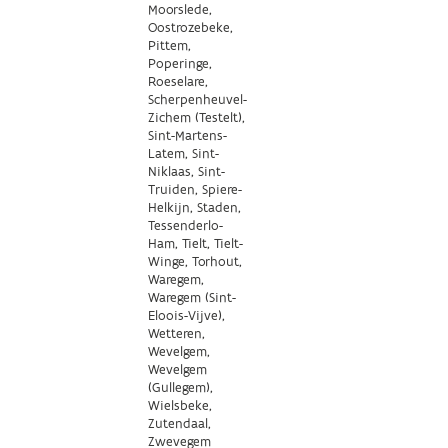
Moorslede,
Oostrozebeke,
Pittem,
Poperinge,
Roeselare,
Scherpenheuvel-
Zichem (Testelt),
Sint-Martens-
Latem, Sint-
Niklaas, Sint-
Truiden, Spiere-
Helkijn, Staden,
Tessenderlo-
Ham, Tielt, Tielt-
Winge, Torhout,
Waregem,
Waregem (Sint-
Eloois-Vijve),
Wetteren,
Wevelgem,
Wevelgem
(Gullegem),
Wielsbeke,
Zutendaal,
Zwevegem