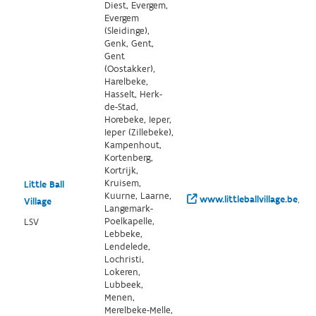
Diest, Evergem,
Evergem
(Sleidinge),
Genk, Gent,
Gent
(Oostakker),
Harelbeke,
Hasselt, Herk-
de-Stad,
Horebeke, Ieper,
Ieper (Zillebeke),
Kampenhout,
Kortenberg,
Kortrijk,
Kruisem,
Little Ball
Kuurne, Laarne,
www.littleballvillage.be/
Village
Langemark-
Poelkapelle,
LSV
Lebbeke,
Lendelede,
Lochristi,
Lokeren,
Lubbeek,
Menen,
Merelbeke-Melle,