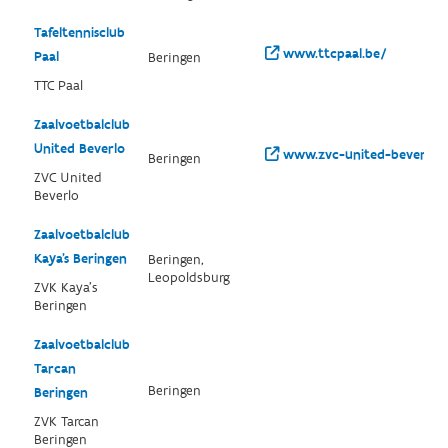
Tafeltennisclub
www.ttcpaal.be/
Paal
Beringen
TTC Paal
Zaalvoetbalclub
United Beverlo
www.zvc-united-beverlo.b
Beringen
ZVC United
Beverlo
Zaalvoetbalclub
Kaya's Beringen
Beringen,
Leopoldsburg
ZVK Kaya's
Beringen
Zaalvoetbalclub
Tarcan
Beringen
Beringen
ZVK Tarcan
Beringen