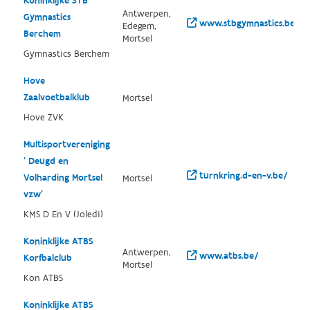
Koninklijke STB
Antwerpen,
Gymnastics
www.stbgymnastics.be/
Edegem,
Berchem
Mortsel
Gymnastics Berchem
Hove
Zaalvoetbalklub
Mortsel
Hove ZVK
Multisportvereniging
' Deugd en
turnkring.d-en-v.be/
Volharding Mortsel
Mortsel
vzw'
KMS D En V (Joledi)
Koninklijke ATBS
Antwerpen,
www.atbs.be/
Korfbalclub
Mortsel
Kon ATBS
Koninklijke ATBS