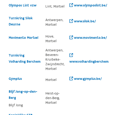
Olympos Lint vzw
www.olymposlint.be/
Lint, Mortsel
Turnkring Silok
Antwerpen,
www.silok.be/
Deurne
Mortsel
Hove,
Movimento Mortsel
www.movimento.be/
Mortsel
Antwerpen,
Beveren-
Turnkring
Kruibeke-
Volharding Berchem
www.volhardingberchem.be/
Zwijndrecht,
Mortsel
Gymplus
www.gymplus.be/
Mortsel
Blijf Jong-op-den-
Heist-op-
Berg
den-Berg,
Mortsel
Blijf Jong