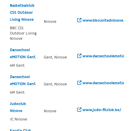
Basketbalclub
CSS Outdoor
Living Ninove
www.bbcunitedninove.be/
Ninove
BBC CSS
Outdoor Living
Ninove
Dansschool
www.dansschoolemotion.b
eMOTION Gent
Gent, Ninove
eM Gent
Dansschool
www.dansschoolemotion.b
eMOTION Gent
Gent, Ninove
eM Gent
Judoclub
www.judo-fitclub.be/
Ninove
Ninove
JC Ninove
Karate Club