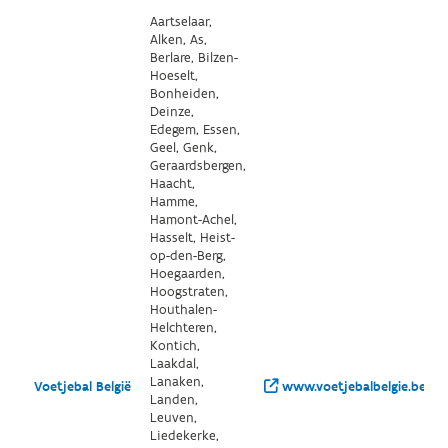
Aartselaar,
Alken, As,
Berlare, Bilzen-
Hoeselt,
Bonheiden,
Deinze,
Edegem, Essen,
Geel, Genk,
Geraardsbergen,
Haacht,
Hamme,
Hamont-Achel,
Hasselt, Heist-
op-den-Berg,
Hoegaarden,
Hoogstraten,
Houthalen-
Helchteren,
Kontich,
Laakdal,
Lanaken,
Voetjebal België
www.voetjebalbelgie.be/
Landen,
Leuven,
Liedekerke,