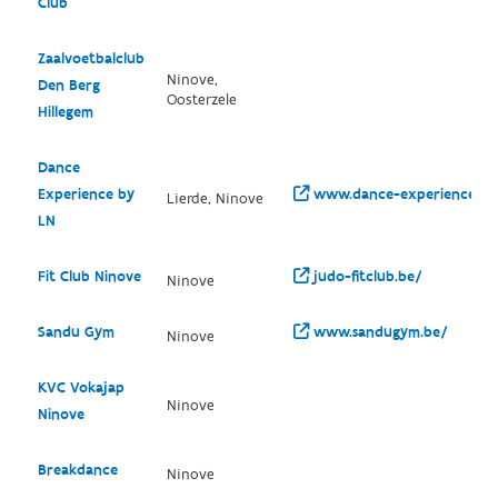
Club
Zaalvoetbalclub
Ninove,
Den Berg
Oosterzele
Hillegem
Dance
Experience by
www.dance-experience.bi
Lierde, Ninove
LN
Fit Club Ninove
judo-fitclub.be/
Ninove
Sandu Gym
www.sandugym.be/
Ninove
KVC Vokajap
Ninove
Ninove
Breakdance
Ninove