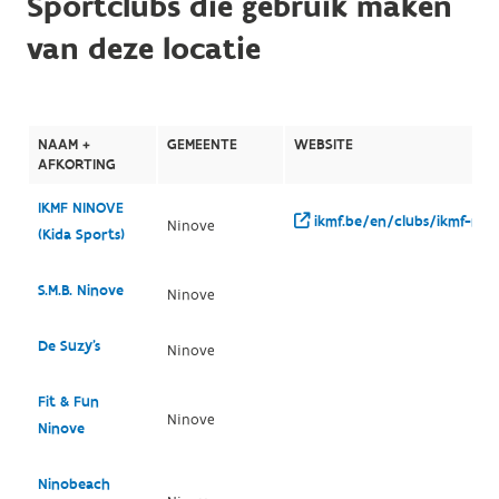
Sportclubs die gebruik maken
van deze locatie
NAAM +
GEMEENTE
WEBSITE
AFKORTING
IKMF NINOVE
ikmf.be/en/clubs/ikmf-nin
Ninove
(Kida Sports)
S.M.B. Ninove
Ninove
De Suzy's
Ninove
Fit & Fun
Ninove
Ninove
Ninobeach