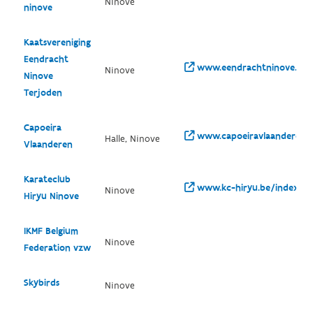
Ninove
ninove
Kaatsvereniging
Eendracht
www.eendrachtninove.be/
Ninove
Ninove
Terjoden
Capoeira
www.capoeiravlaanderen.
Halle, Ninove
Vlaanderen
Karateclub
www.kc-hiryu.be/index.ph
Ninove
Hiryu Ninove
IKMF Belgium
Ninove
Federation vzw
Skybirds
Ninove