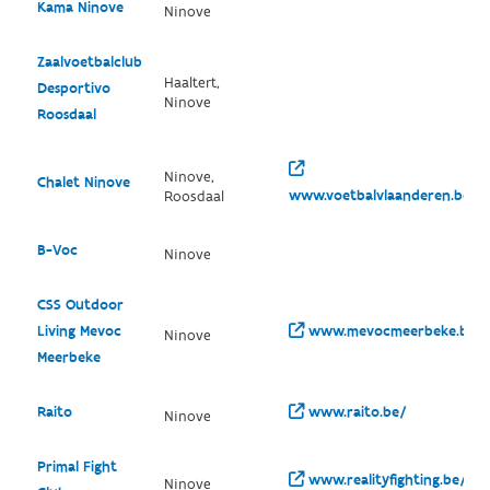
Kama Ninove
Ninove
Zaalvoetbalclub
Haaltert,
Desportivo
Ninove
Roosdaal
Ninove,
Chalet Ninove
www.voetbalvlaanderen.be/cl
Roosdaal
B-Voc
Ninove
CSS Outdoor
Living Mevoc
www.mevocmeerbeke.be/
Ninove
Meerbeke
Raito
www.raito.be/
Ninove
Primal Fight
www.realityfighting.be/
Ninove