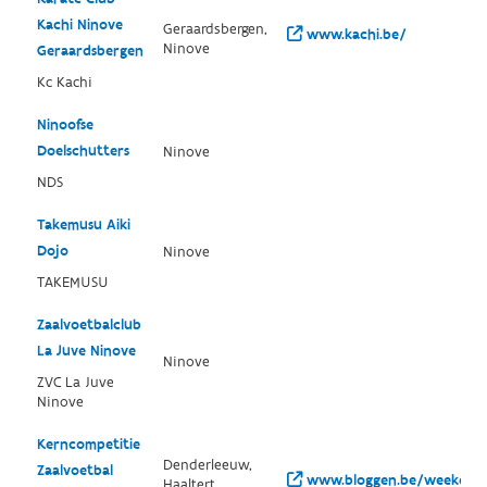
Kachi Ninove
Geraardsbergen,
www.kachi.be/
Ninove
Geraardsbergen
Kc Kachi
Ninoofse
Doelschutters
Ninove
NDS
Takemusu Aiki
Dojo
Ninove
TAKEMUSU
Zaalvoetbalclub
La Juve Ninove
Ninove
ZVC La Juve
Ninove
Kerncompetitie
Denderleeuw,
Zaalvoetbal
www.bloggen.be/weekcomp
Haaltert,