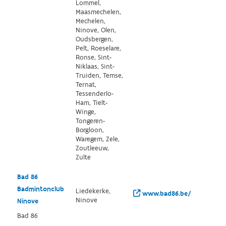
Lommel,
Maasmechelen,
Mechelen,
Ninove, Olen,
Oudsbergen,
Pelt, Roeselare,
Ronse, Sint-
Niklaas, Sint-
Truiden, Temse,
Ternat,
Tessenderlo-
Ham, Tielt-
Winge,
Tongeren-
Borgloon,
Waregem, Zele,
Zoutleeuw,
Zulte
Bad 86
Badmintonclub
Liedekerke,
www.bad86.be/
Ninove
Ninove
Bad 86