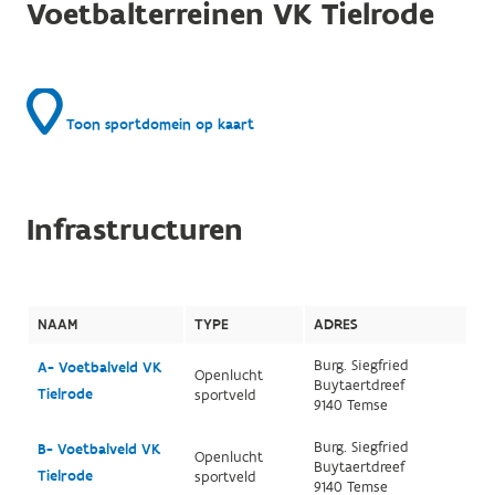
Voetbalterreinen VK Tielrode
Toon sportdomein op kaart
Infrastructuren
NAAM
TYPE
ADRES
Burg. Siegfried
A- Voetbalveld VK
Openlucht
Buytaertdreef
Tielrode
sportveld
9140 Temse
Burg. Siegfried
B- Voetbalveld VK
Openlucht
Buytaertdreef
Tielrode
sportveld
9140 Temse