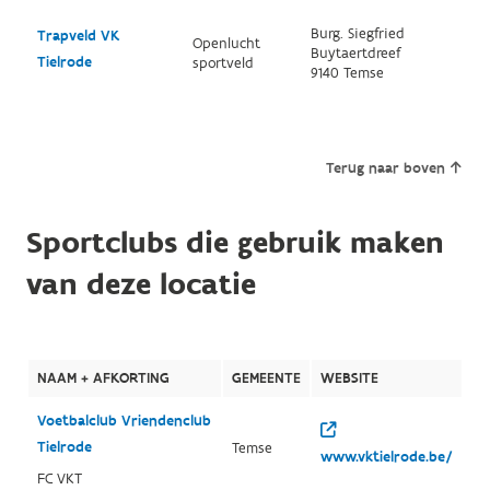
Burg. Siegfried
Trapveld VK
Openlucht
Buytaertdreef
Tielrode
sportveld
9140 Temse
Terug naar boven
Sportclubs die gebruik maken
van deze locatie
NAAM + AFKORTING
GEMEENTE
WEBSITE
Voetbalclub Vriendenclub
Tielrode
Temse
www.vktielrode.be/
FC VKT