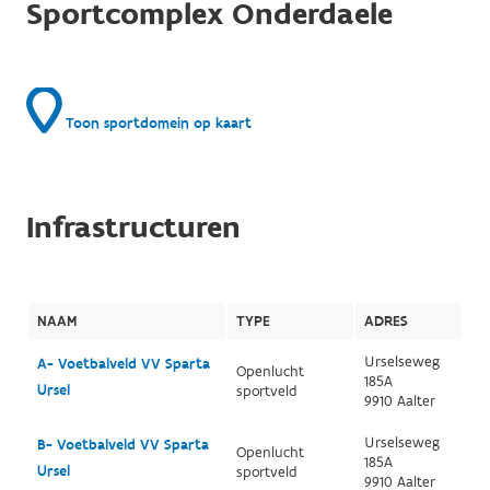
Sportcomplex Onderdaele
Toon sportdomein op kaart
Infrastructuren
NAAM
TYPE
ADRES
Urselseweg
A- Voetbalveld VV Sparta
Openlucht
185A
Ursel
sportveld
9910 Aalter
Urselseweg
B- Voetbalveld VV Sparta
Openlucht
185A
Ursel
sportveld
9910 Aalter