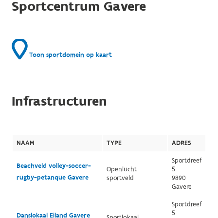
Sportcentrum Gavere
Toon sportdomein op kaart
Infrastructuren
NAAM
TYPE
ADRES
Sportdreef
Beachveld volley-soccer-
Openlucht
5
rugby-petanque Gavere
sportveld
9890
Gavere
Sportdreef
5
Danslokaal Eiland Gavere
Sportlokaal