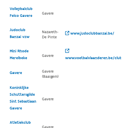
Volleybalclub
Gavere
Felco Gavere
Judoclub
Nazareth-
www.judoclubbanzai.be/
Banzai vzw
De Pinte
Mini Rhode
Gavere
Merelbeke
www.voetbalvlaanderen.be/club/65
Gavere
Gavere
(Baaigem)
Koninklijke
Schuttersgilde
Gavere
Sint Sebastiaan
Gavere
Atletiekclub
Gavere