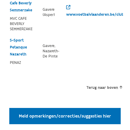
Cafe Beverly
Gavere
Semmerzake
www.voetbalvlaanderen.be/club/73
(Asper)
MVC CAFE
BEVERLY
SEMMERZAKE
S-Sport
Gavere,
Petanque
Nazareth-
Nazareth
De Pinte
PENAZ
Terug naar boven
Meld opmerkingen/correcties/suggesties hier