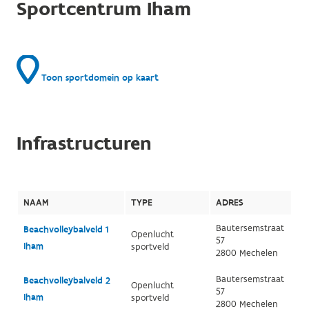
Sportcentrum Iham
Toon sportdomein op kaart
Infrastructuren
NAAM
TYPE
ADRES
Bautersemstraat
Beachvolleybalveld 1
Openlucht
57
Iham
sportveld
2800 Mechelen
Bautersemstraat
Beachvolleybalveld 2
Openlucht
57
Iham
sportveld
2800 Mechelen