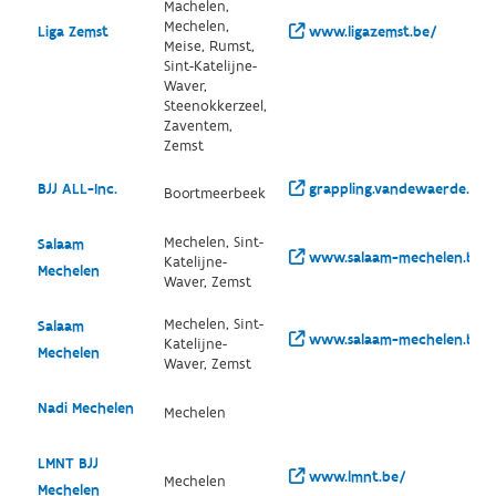
Machelen,
Mechelen,
Liga Zemst
www.ligazemst.be/
Meise, Rumst,
Sint-Katelijne-
Waver,
Steenokkerzeel,
Zaventem,
Zemst
BJJ ALL-Inc.
grappling.vandewaerde.net
Boortmeerbeek
Mechelen, Sint-
Salaam
www.salaam-mechelen.be/
Katelijne-
Mechelen
Waver, Zemst
Mechelen, Sint-
Salaam
www.salaam-mechelen.be/
Katelijne-
Mechelen
Waver, Zemst
Nadi Mechelen
Mechelen
LMNT BJJ
www.lmnt.be/
Mechelen
Mechelen