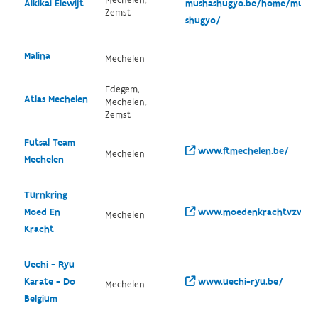
Mechelen,
Aikikai Elewijt
mushashugyo.be/home/musha
Zemst
shugyo/
Malina
Mechelen
Edegem,
Atlas Mechelen
Mechelen,
Zemst
Futsal Team
www.ftmechelen.be/
Mechelen
Mechelen
Turnkring
Moed En
www.moedenkrachtvzw.be
Mechelen
Kracht
Uechi - Ryu
Karate - Do
www.uechi-ryu.be/
Mechelen
Belgium