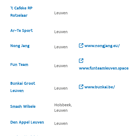
't Cafeke RP
Leuven
Rotselaar
Ar-Te Sport
Leuven
Nong Jang
www.nongjang.eu/
Leuven
Fun Team
Leuven
www.funteamleuven.spaces.liv
Bunkai Groot
www.bunkai.be/
Leuven
Leuven
Holsbeek,
Smash Wilsele
Leuven
Den Appel Leuven
Leuven