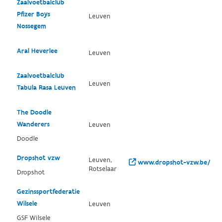
Zaalvoetbalclub
Pfizer Boys
Leuven
Nossegem
Aral Heverlee
Leuven
Zaalvoetbalclub
Leuven
Tabula Rasa Leuven
The Doodle
Wanderers
Leuven
Doodle
Dropshot vzw
Leuven,
www.dropshot-vzw.be/
Rotselaar
Dropshot
Gezinssportfederatie
Wilsele
Leuven
GSF Wilsele