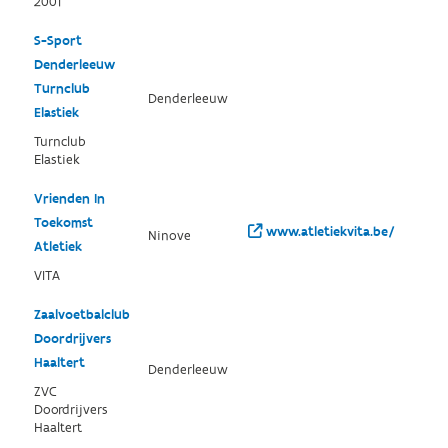
2001
S-Sport
Denderleeuw
Turnclub
Denderleeuw
Elastiek
Turnclub
Elastiek
Vrienden In
Toekomst
www.atletiekvita.be/
Ninove
Atletiek
VITA
Zaalvoetbalclub
Doordrijvers
Haaltert
Denderleeuw
ZVC
Doordrijvers
Haaltert