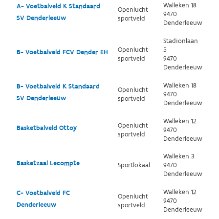
Walleken 18
A- Voetbalveld K Standaard
Openlucht
9470
SV Denderleeuw
sportveld
Denderleeuw
Stadionlaan
Openlucht
5
B- Voetbalveld FCV Dender EH
sportveld
9470
Denderleeuw
Walleken 18
B- Voetbalveld K Standaard
Openlucht
9470
SV Denderleeuw
sportveld
Denderleeuw
Walleken 12
Openlucht
Basketbalveld Ottoy
9470
sportveld
Denderleeuw
Walleken 3
Basketzaal Lecompte
Sportlokaal
9470
Denderleeuw
Walleken 12
C- Voetbalveld FC
Openlucht
9470
Denderleeuw
sportveld
Denderleeuw