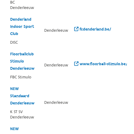
BC
Denderleeuw
Denderland
Indoor Sport
fcdenderland.be/
Denderleeuw
Club
DISC
Floorballclub
Stimulo
www.floorball-stimulo.be/
Denderleeuw
Denderleeuw
FBC Stimulo
NEW
Standaard
Denderleeuw
Denderleeuw
K ST SV
Denderleeuw
NEW