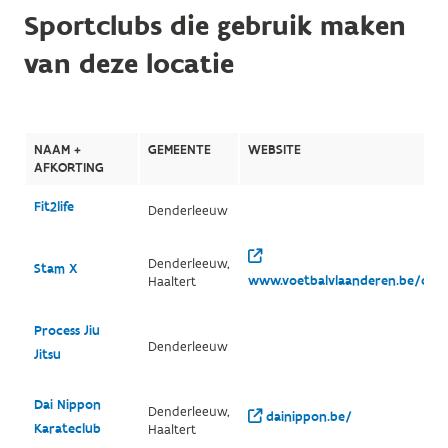
Sportclubs die gebruik maken
van deze locatie
NAAM +
GEMEENTE
WEBSITE
AFKORTING
Fit2life
Denderleeuw
Denderleeuw,
Stam X
www.voetbalvlaanderen.be/club
Haaltert
Process Jiu
Denderleeuw
Jitsu
Dai Nippon
Denderleeuw,
dainippon.be/
Karateclub
Haaltert