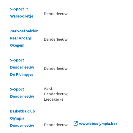
S-Sport 't
Denderleeuw
Wallebolletje
Zaalvoetbalclub
Real Ardans
Denderleeuw
Okegem
S-Sport
Denderleeuw
Denderleeuw
De Pluimpjes
Aalst,
S-Sport
Denderleeuw,
Denderleeuw
Liedekerke
Basketbalclub
Olympia
www.bbcolympia.be/
Denderleeuw
Denderleeuw