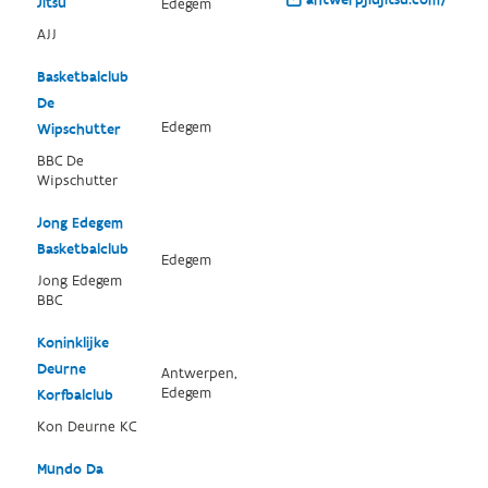
antwerpjiujitsu.com/
Jitsu
Edegem
AJJ
Basketbalclub
De
Edegem
Wipschutter
BBC De
Wipschutter
Jong Edegem
Basketbalclub
Edegem
Jong Edegem
BBC
Koninklijke
Deurne
Antwerpen,
Edegem
Korfbalclub
Kon Deurne KC
Mundo Da