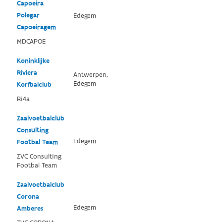
Capoeira
Polegar
Edegem
Capoeiragem
MDCAPOE
Koninklijke
Riviera
Antwerpen,
Edegem
Korfbalclub
Ri4a
Zaalvoetbalclub
Consulting
Edegem
Footbal Team
ZVC Consulting
Footbal Team
Zaalvoetbalclub
Corona
Edegem
Amberes