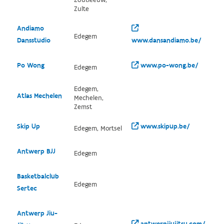
Zoutleeuw,
Zulte
Andiamo
Edegem
Dansstudio
www.dansandiamo.be/
Po Wong
www.po-wong.be/
Edegem
Edegem,
Atlas Mechelen
Mechelen,
Zemst
Skip Up
www.skipup.be/
Edegem, Mortsel
Antwerp BJJ
Edegem
Basketbalclub
Edegem
Sertec
Antwerp Jiu-