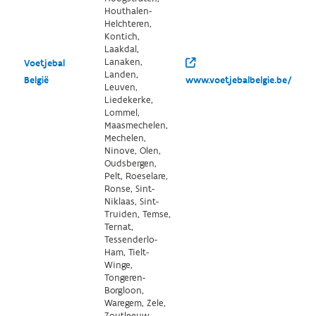
Houthalen-
Helchteren,
Kontich,
Laakdal,
Lanaken,
Voetjebal
Landen,
België
www.voetjebalbelgie.be/
Leuven,
Liedekerke,
Lommel,
Maasmechelen,
Mechelen,
Ninove, Olen,
Oudsbergen,
Pelt, Roeselare,
Ronse, Sint-
Niklaas, Sint-
Truiden, Temse,
Ternat,
Tessenderlo-
Ham, Tielt-
Winge,
Tongeren-
Borgloon,
Waregem, Zele,