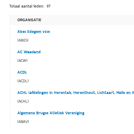
Totaal aantal leden:
97
ORGANISATIE
Abes Edegem vzw
(ABES)
AC Waasland
(ACW)
ACDL
(ACDL)
ACHL (afdelingen in Herentals, Herenthout, Lichtaart, Malle en 
(ACHL)
Algemene Brugse Atletiek Vereniging
(ABAV)