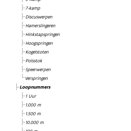
7-kamp
Discuswerpen
Hamerslingeren
Hinkstapspringen
Hoogspringen
Kogelstoten
Polsstok
Speerwerpen
Verspringen
Loopnummers
1 Uur
1.000 m
1.500 m
10.000 m