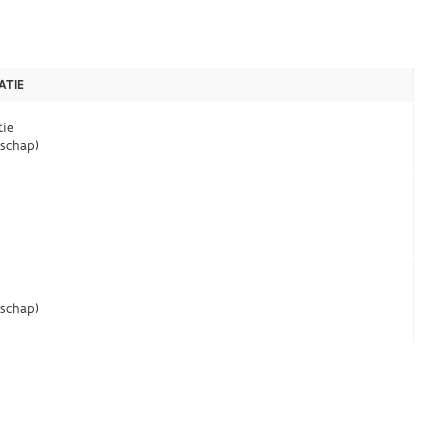
ATIE
tie
schap)
schap)