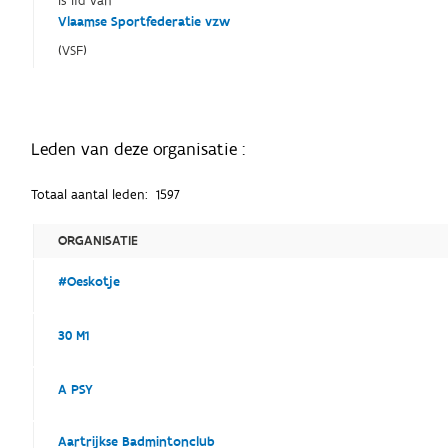
Is lid van
Vlaamse Sportfederatie vzw
(VSF)
Leden van deze organisatie :
Totaal aantal leden:
1597
ORGANISATIE
#Oeskotje
30 M1
A PSY
Aartrijkse Badmintonclub