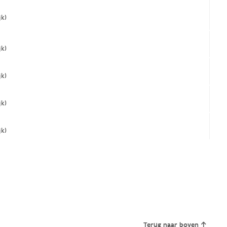
jk)
jk)
jk)
jk)
jk)
Terug naar boven