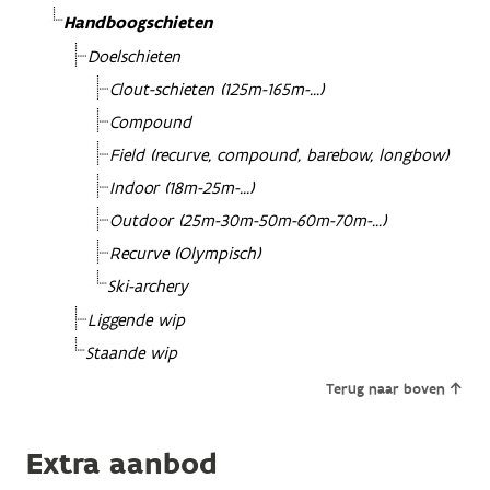
Handboogschieten
Doelschieten
Clout-schieten (125m-165m-...)
Compound
Field (recurve, compound, barebow, longbow)
Indoor (18m-25m-...)
Outdoor (25m-30m-50m-60m-70m-...)
Recurve (Olympisch)
Ski-archery
Liggende wip
Staande wip
Terug naar boven
Extra aanbod