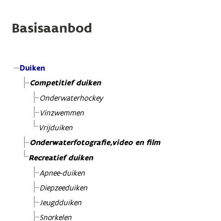
Basisaanbod
Duiken
Competitief duiken
Onderwaterhockey
Vinzwemmen
Vrijduiken
Onderwaterfotografie,video en film
Recreatief duiken
Apnee-duiken
Diepzeeduiken
Jeugdduiken
Snorkelen