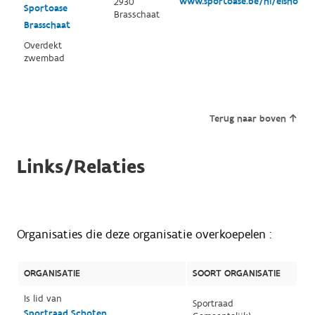
www.sportoase.be/nl/elshout
2930
Sportoase
Brasschaat
Brasschaat
Overdekt
zwembad
Terug naar boven
Links/Relaties
Organisaties die deze organisatie overkoepelen :
ORGANISATIE
SOORT ORGANISATIE
Is lid van
Sportraad
Sportraad Schoten