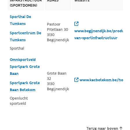
INFRASTRUCTUUR
ADRES
WEBSITE
(SPORTDOMEIN)
Sporthal De
Tumkens
Pastoor
Pitetlaan 30
www.begijnendijk.be/producten
Sportcentrum De
3130
van-sportinfrastructuur
Tumkens
Begijnendijk
Sporthal
Omnisportveld
Sportpark Grote
Grote Baan
Baan
32
www.kacbetekom.be/home.
Sportpark Grote
3130
Begijnendijk
Baan Betekom
Openlucht
sportveld
Terug naar boven