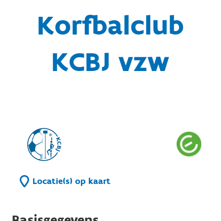
Korfbalclub
KCBJ vzw
Locatie(s) op kaart
Basisgegevens