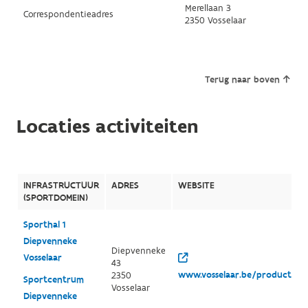
Merellaan 3
Correspondentieadres
2350 Vosselaar
Terug naar boven
Locaties activiteiten
INFRASTRUCTUUR
ADRES
WEBSITE
(SPORTDOMEIN)
Sporthal 1
Diepvenneke
Diepvenneke
Vosselaar
43
www.vosselaar.be/product.asp
2350
Sportcentrum
Vosselaar
Diepvenneke