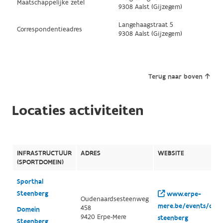
Maatschappelijke zetel
9308 Aalst (Gijzegem)
Langehaagstraat 5
Correspondentieadres
9308 Aalst (Gijzegem)
Terug naar boven
Locaties activiteiten
INFRASTRUCTUUR
ADRES
WEBSITE
(SPORTDOMEIN)
Sporthal
Steenberg
www.erpe-
Oudenaardsesteenweg
mere.be/events/detai
458
Domein
9420 Erpe-Mere
steenberg
Steenberg