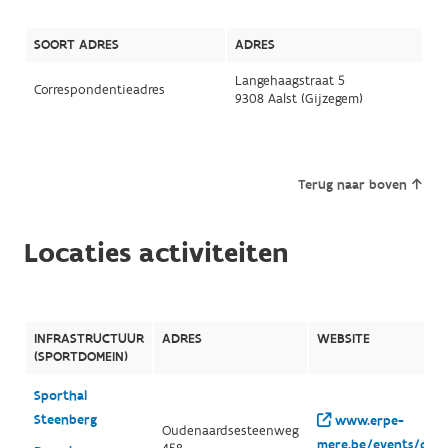
SOORT ADRES
ADRES
Langehaagstraat 5
Correspondentieadres
9308 Aalst (Gijzegem)
Terug naar boven
Locaties activiteiten
INFRASTRUCTUUR
ADRES
WEBSITE
(SPORTDOMEIN)
Sporthal
Steenberg
www.erpe-
Oudenaardsesteenweg
mere.be/events/detai