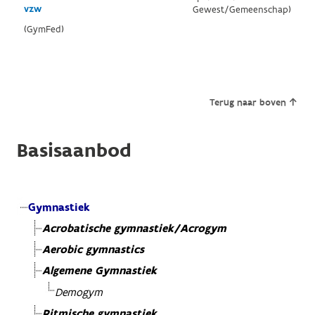
vzw
Gewest/Gemeenschap)
(GymFed)
Terug naar boven
Basisaanbod
Gymnastiek
Acrobatische gymnastiek/Acrogym
Aerobic gymnastics
Algemene Gymnastiek
Demogym
Ritmische gymnastiek