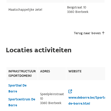
Bergstraat 10
Maatschappelijke zetel
3360 Bierbeek
Terug naar boven
Locaties activiteiten
INFRASTRUCTUUR
ADRES
WEBSITE
(SPORTDOMEIN)
Sporthal De
Borre
Speelpleinstraat
www.deborre.be/Sportcen
10
Sportcentrum De
3360 Bierbeek
de-borre.html
Borre