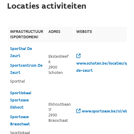
Locaties activiteiten
INFRASTRUCTUUR
ADRES
WEBSITE
(SPORTDOMEIN)
Sporthal De
Zeurt
Eksterdreef
6
www.schoten.be/locaties/sport
Sportcentrum De
2900
de-zeurt
Zeurt
Schoten
Sporthal
Sportlokaal
Sportoase
Elshoutbaan
Elshout
17
www.sportoase.be/nl/elsho
2930
Sportoase
Brasschaat
Brasschaat
Sportlokaal