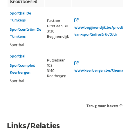
(SPORTDOMEIN)
Sporthal De
Tumkens
Pastoor
Pitetlaan 30
www.begijnendijk.be/producten
Sportcentrum De
3130
van-sportinfrastructuur
Tumkens
Begijnendijk
Sporthal
Sporthal
Putsebaan
Sportcomplex
103
www.keerbergen.be/thema/29
3140
Keerbergen
Keerbergen
Sporthal
Terug naar boven
Links/Relaties