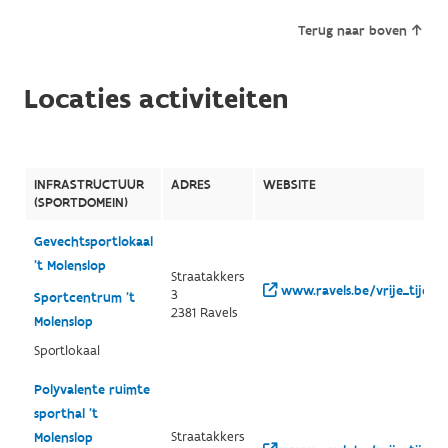
Terug naar boven
Locaties activiteiten
INFRASTRUCTUUR
ADRES
WEBSITE
(SPORTDOMEIN)
Gevechtsportlokaal
't Molenslop
Straatakkers
www.ravels.be/vrije_tijd/S
3
Sportcentrum 't
2381 Ravels
Molenslop
Sportlokaal
Polyvalente ruimte
sporthal 't
Straatakkers
Molenslop