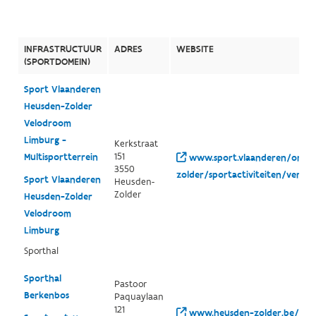
INFRASTRUCTUUR
ADRES
WEBSITE
(SPORTDOMEIN)
Sport Vlaanderen
Heusden-Zolder
Velodroom
Limburg -
Kerkstraat
151
Multisportterrein
www.sport.vlaanderen/onze-
3550
zolder/sportactiviteiten/verhu
Sport Vlaanderen
Heusden-
Zolder
Heusden-Zolder
Velodroom
Limburg
Sporthal
Sporthal
Pastoor
Berkenbos
Paquaylaan
121
www.heusden-zolder.be/