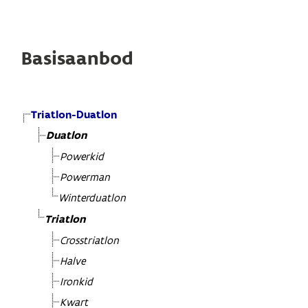
Basisaanbod
Triatlon-Duatlon
Duatlon
Powerkid
Powerman
Winterduatlon
Triatlon
Crosstriatlon
Halve
Ironkid
Kwart