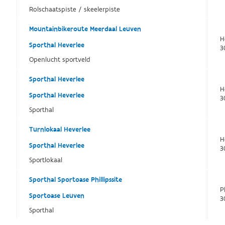
Rolschaatspiste / skeelerpiste
Mountainbikeroute Meerdaal Leuven
H
Sporthal Heverlee
3
Openlucht sportveld
Sporthal Heverlee
H
Sporthal Heverlee
3
Sporthal
Turnlokaal Heverlee
H
Sporthal Heverlee
3
Sportlokaal
Sporthal Sportoase Phillipssite
P
Sportoase Leuven
3
Sporthal