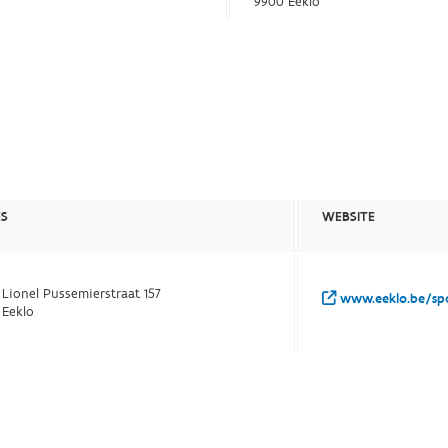
9900 Eeklo
ES
WEBSITE
 Lionel Pussemierstraat 157
www.eeklo.be/sp
 Eeklo