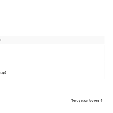
IE
hap)
Terug naar boven