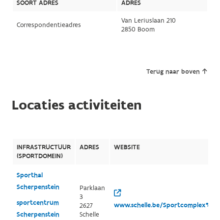
SOORT ADRES
ADRES
Van Leriuslaan 210
Correspondentieadres
2850 Boom
Terug naar boven
Locaties activiteiten
INFRASTRUCTUUR
ADRES
WEBSITE
(SPORTDOMEIN)
Sporthal
Scherpenstein
Parklaan
3
sportcentrum
www.schelle.be/Sportcomplex%20S
2627
Scherpenstein
Schelle