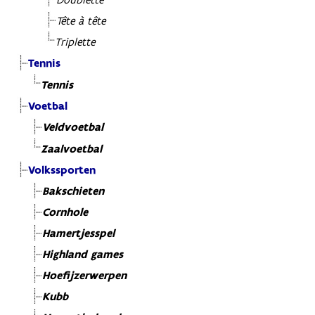
Doublette
Tête à tête
Triplette
Tennis
Tennis
Voetbal
Veldvoetbal
Zaalvoetbal
Volkssporten
Bakschieten
Cornhole
Hamertjesspel
Highland games
Hoefijzerwerpen
Kubb