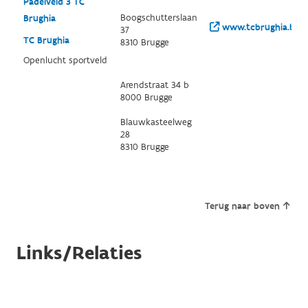
Padelveld 3 TC
Boogschutterslaan
Brughia
www.tcbrughia.be/
37
TC Brughia
8310 Brugge
Openlucht sportveld
Arendstraat 34 b
8000 Brugge
Blauwkasteelweg
28
8310 Brugge
Terug naar boven
Links/Relaties