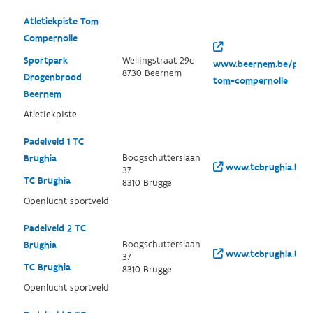
Atletiekpiste Tom
Compernolle
Sportpark
Wellingstraat 29c
www.beernem.be/produc
8730 Beernem
Drogenbrood
tom-compernolle
Beernem
Atletiekpiste
Padelveld 1 TC
Boogschutterslaan
Brughia
www.tcbrughia.be/
37
TC Brughia
8310 Brugge
Openlucht sportveld
Padelveld 2 TC
Boogschutterslaan
Brughia
www.tcbrughia.be/
37
TC Brughia
8310 Brugge
Openlucht sportveld