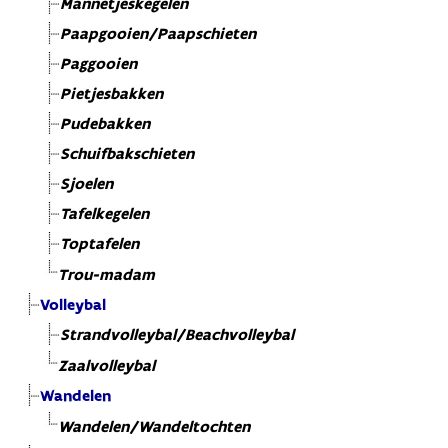
Mannetjeskegelen
Paapgooien/Paapschieten
Paggooien
Pietjesbakken
Pudebakken
Schuifbakschieten
Sjoelen
Tafelkegelen
Toptafelen
Trou-madam
Volleybal
Strandvolleybal/Beachvolleybal
Zaalvolleybal
Wandelen
Wandelen/Wandeltochten