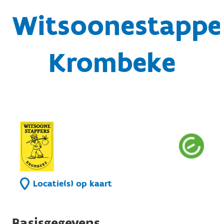
Witsoonestappe
Krombeke
Locatie(s) op kaart
Basisgegevens