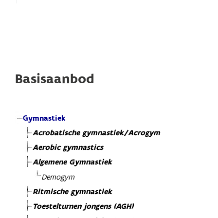
Basisaanbod
Gymnastiek
Acrobatische gymnastiek/Acrogym
Aerobic gymnastics
Algemene Gymnastiek
Demogym
Ritmische gymnastiek
Toestelturnen jongens (AGH)