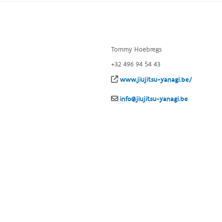
Tommy Hoebregs
+32 496 94 54 43
www.jiujitsu-yanagi.be/
info@jiujitsu-yanagi.be