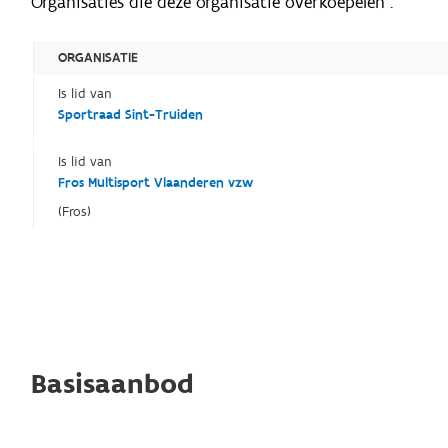
Organisaties die deze organisatie overkoepelen :
ORGANISATIE
Is lid van
Sportraad Sint-Truiden
Is lid van
Fros Multisport Vlaanderen vzw
(Fros)
Basisaanbod