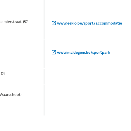
semierstraat 157
www.eeklo.be/sport/accommodatie
www.maldegem.be/sportpark
 D1
(Waarschoot)