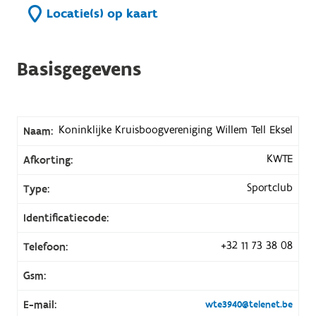
Locatie(s) op kaart
Basisgegevens
Koninklijke Kruisboogvereniging Willem Tell Eksel
Naam:
KWTE
Afkorting:
Sportclub
Type:
Identificatiecode:
+32 11 73 38 08
Telefoon:
Gsm:
E-mail:
wte3940@telenet.be