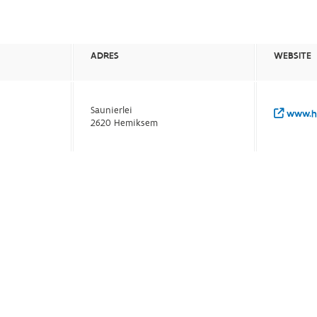
ADRES
WEBSITE
Saunierlei
www.he
2620 Hemiksem