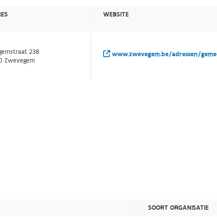
RES
WEBSITE
gemstraat 238
www.zwevegem.be/adressen/gemee
0 Zwevegem
SOORT ORGANISATIE