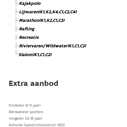
Kajakpolo
Lijnvaren(K1,K2,K4,C1,C2,C4)
Marathon(K1,K2,C1,C2)
Rafting
Recreatie
Riviervaren/Wildwater(K1,C1,C2)
Slalom(K1,C1,C2)
Extra aanbod
Kinderen (6-11 jaar)
Recreatieve sporters
Jongeren (12-18 jaar)
Autisme (spectrumstoornis) (ASS)