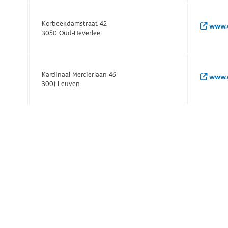
Korbeekdamstraat 42
www.o
3050 Oud-Heverlee
Kardinaal Mercierlaan 46
www.o
3001 Leuven