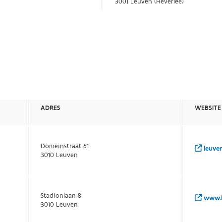
3001 Leuven (Heverlee)
ADRES
WEBSITE
Domeinstraat 61
leuve
3010 Leuven
Stadionlaan 8
www.l
3010 Leuven