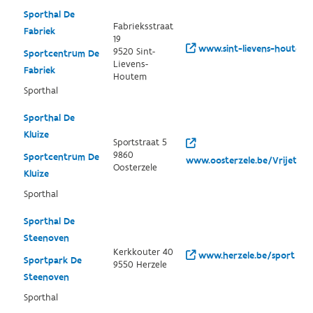
Sporthal De
Fabrieksstraat
Fabriek
19
www.sint-lievens-houtem.
9520 Sint-
Sportcentrum De
Lievens-
Fabriek
Houtem
Sporthal
Sporthal De
Kluize
Sportstraat 5
9860
Sportcentrum De
www.oosterzele.be/Vrijetijd/
Oosterzele
Kluize
Sporthal
Sporthal De
Steenoven
Kerkkouter 40
www.herzele.be/sport
Sportpark De
9550 Herzele
Steenoven
Sporthal