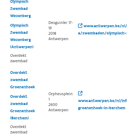
Olympisch
Zwembad
Wezenberg
Desguinlei 17-
Olympisch
www.antwerpen.be/nl/over
19
Zwembad
a/zwembaden/olympisch-zwe
2018
Antwerpen
Wezenberg
(Antwerpen)
Overdekt
zwembad
Overdekt
zwembad
Groenenhoek
Orpheusplein
Overdekt
1
www.antwerpen.be/nl/info/
zwembad
2600
groenenhoek-in-berchem
Antwerpen
Groenenhoek
(Berchem)
Overdekt
zwembad