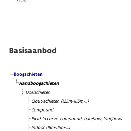
(VLAS)
Basisaanbod
Boogschieten
Handboogschieten
Doelschieten
Clout-schieten (125m-165m-...)
Compound
Field (recurve, compound, barebow, longbow)
Indoor (18m-25m-...)