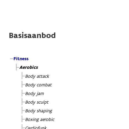
Basisaanbod
Fitness
Aerobics
Body attack
Body combat
Body jam
Body sculpt
Body shaping
Boxing aerobic
Cardiofunk