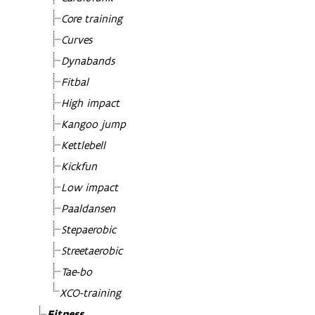
Core training
Curves
Dynabands
Fitbal
High impact
Kangoo jump
Kettlebell
Kickfun
Low impact
Paaldansen
Stepaerobic
Streetaerobic
Tae-bo
XCO-training
Fitness