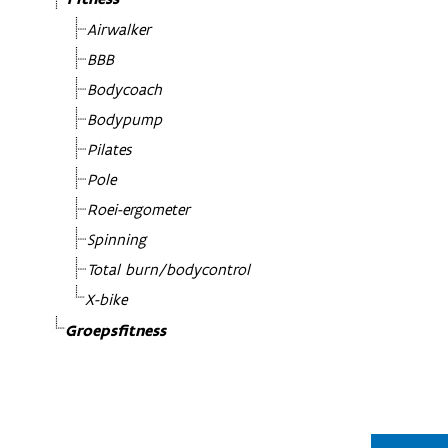
Airwalker
BBB
Bodycoach
Bodypump
Pilates
Pole
Roei-ergometer
Spinning
Total burn/bodycontrol
X-bike
Groepsfitness