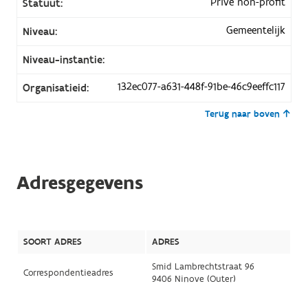
Privé non-profit
Statuut:
Gemeentelijk
Niveau:
Niveau-instantie:
132ec077-a631-448f-91be-46c9eeffc117
Organisatieid:
Terug naar boven
Adresgegevens
SOORT ADRES
ADRES
Smid Lambrechtstraat 96
Correspondentieadres
9406 Ninove (Outer)