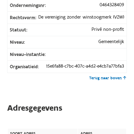
0464328409
Ondernemingsnr:
De vereniging zonder winstoogmerk (VZW)
Rechtsvorm:
Privé non-profit
Statuut:
Gemeentelijk
Niveau:
Niveau-instantie:
15e6fa88-c7bc-407c-a4d2-e4cb7a77bfa3
Organisatieid:
Terug naar boven
Adresgegevens
SOORT ADRES
ADRES