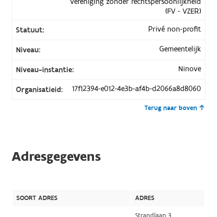
vereniging zonder rechtspersoonlijkheid
(FV - VZER)
Privé non-profit
Statuut:
Gemeentelijk
Niveau:
Ninove
Niveau-instantie:
17f12394-e012-4e3b-af4b-d2066a8d8060
Organisatieid:
Terug naar boven
Adresgegevens
SOORT ADRES
ADRES
Strandlaan 3