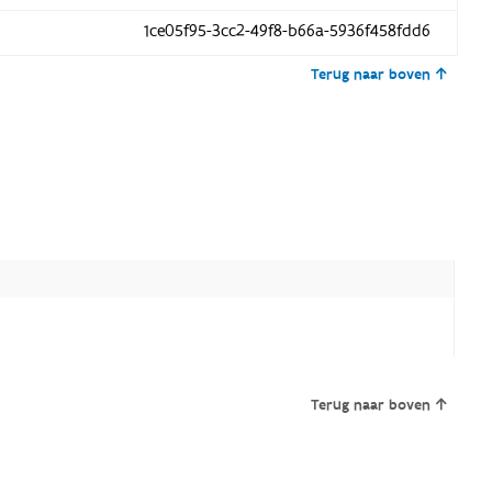
1ce05f95-3cc2-49f8-b66a-5936f458fdd6
Terug naar boven
Terug naar boven