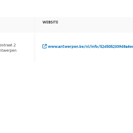
WEBSITE
ostraat 2
www.antwerpen.be/nl/info/52d5052339d8a6ec
ntwerpen