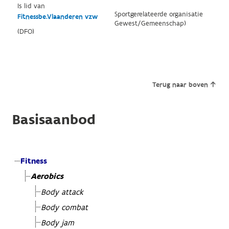
Is lid van
Sportgerelateerde organisatie
Fitnessbe.Vlaanderen vzw
Gewest/Gemeenschap)
(DFO)
Terug naar boven
Basisaanbod
Fitness
Aerobics
Body attack
Body combat
Body jam