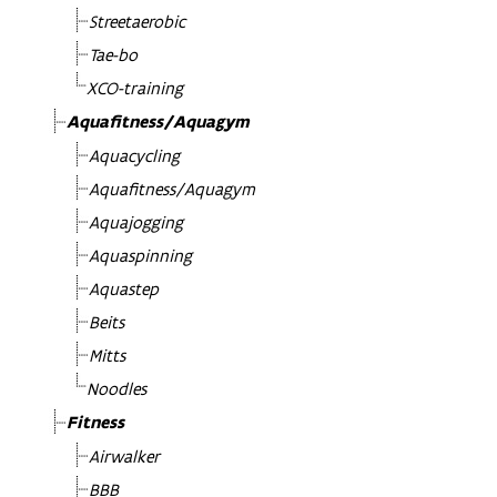
Streetaerobic
Tae-bo
XCO-training
Aquafitness/Aquagym
Aquacycling
Aquafitness/Aquagym
Aquajogging
Aquaspinning
Aquastep
Beits
Mitts
Noodles
Fitness
Airwalker
BBB