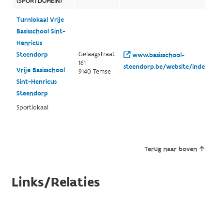
(SPORTDOMEIN)
Turnlokaal Vrije
Basisschool Sint-
Henricus
Gelaagstraat
Steendorp
www.basisschool-
161
steendorp.be/website/index.h
Vrije Basisschool
9140 Temse
Sint-Henricus
Steendorp
Sportlokaal
Terug naar boven
Links/Relaties