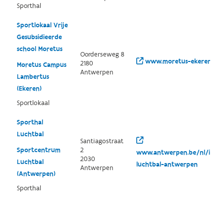
Sporthal
Sportlokaal Vrije
Gesubsidieerde
school Moretus
Oorderseweg 8
www.moretus-ekeren.be
2180
Moretus Campus
Antwerpen
Lambertus
(Ekeren)
Sportlokaal
Sporthal
Luchtbal
Santiagostraat
Sportcentrum
2
www.antwerpen.be/nl/info/
2030
Luchtbal
luchtbal-antwerpen
Antwerpen
(Antwerpen)
Sporthal